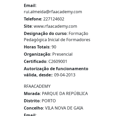
Email
:
rui.almeida@rfaacademy.com
Telefone
: 227124602
Site
: www.rfaacademy.com
Designação do curso
: Formação
Pedagógica Inicial de Formadores
Horas Totais
: 90
Organização
: Presencial
Certificado
: C2609001
Autorização de funcionamento
válida, desde:
: 09-04-2013
RFAACADEMY
Morada
: PARQUE DA REPÚBLICA
Distrito
: PORTO
Concelho
: VILA NOVA DE GAIA
Email
: