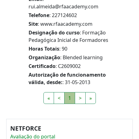
rui.almeida@rfaacademy.com
Telefone
: 227124602
Site
: www.rfaacademy.com
Designação do curso
: Formação
Pedagógica Inicial de Formadores
Horas Totais
: 90
Organização
: Blended learning
Certificado
: C2609002
Autorização de funcionamento
válida, desde:
: 31-05-2013
«
<
1
>
»
NETFORCE
Avaliação do portal