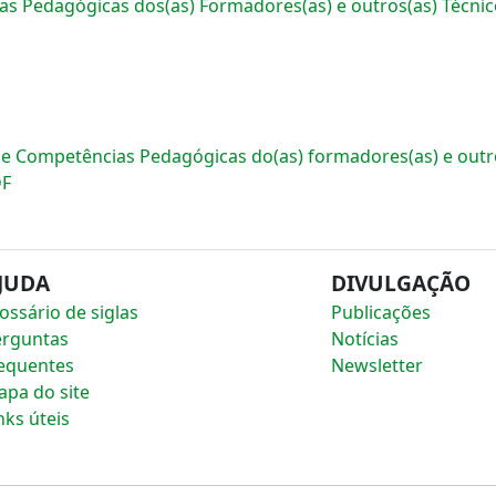
s Pedagógicas dos(as) Formadores(as) e outros(as) Técnic
e Competências Pedagógicas do(as) formadores(as) e outro
F
JUDA
DIVULGAÇÃO
ossário de siglas
Publicações
erguntas
Notícias
equentes
Newsletter
pa do site
nks úteis