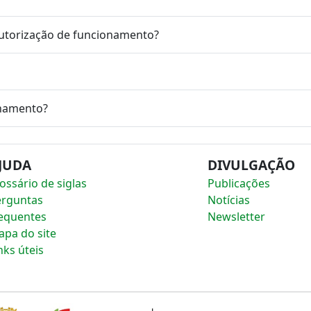
utorização de funcionamento?
onamento?
JUDA
DIVULGAÇÃO
ossário de siglas
Publicações
erguntas
Notícias
equentes
Newsletter
pa do site
nks úteis