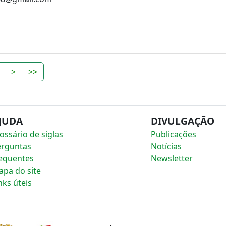
>
>>
JUDA
DIVULGAÇÃO
ossário de siglas
Publicações
erguntas
Notícias
equentes
Newsletter
pa do site
nks úteis