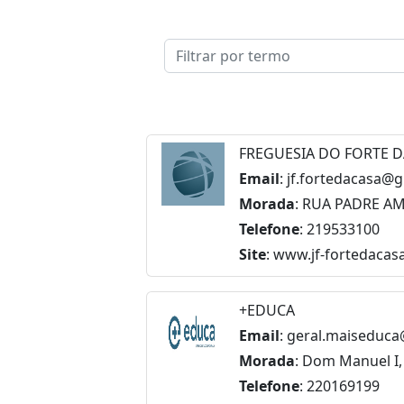
FREGUESIA DO FORTE D
Email
: jf.fortedacasa@
Morada
: RUA PADRE AM
Telefone
: 219533100
Site
: www.jf-fortedacas
+EDUCA
Email
: geral.maiseduc
Morada
: Dom Manuel I,
Telefone
: 220169199