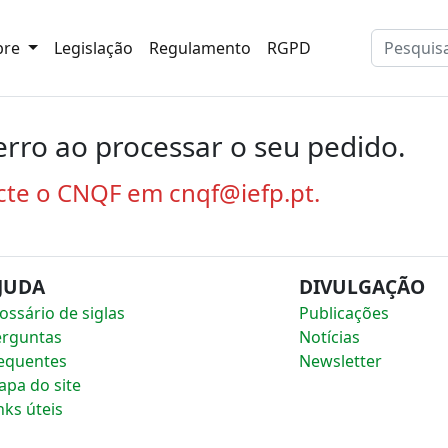
bre
Legislação
Regulamento
RGPD
rro ao processar o seu pedido.
cte o CNQF em cnqf@iefp.pt.
JUDA
DIVULGAÇÃO
ossário de siglas
Publicações
erguntas
Notícias
equentes
Newsletter
pa do site
nks úteis