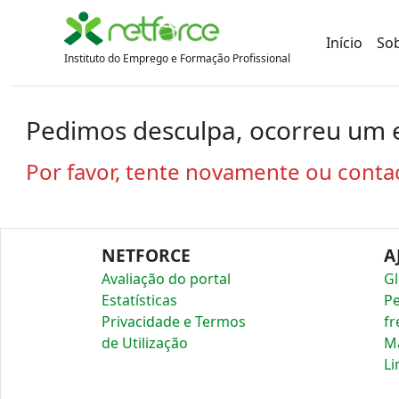
Início
So
Instituto do Emprego e Formação Profissional
Pedimos desculpa, ocorreu um e
Por favor, tente novamente ou conta
NETFORCE
A
Avaliação do portal
Gl
Estatísticas
P
Privacidade e Termos
fr
de Utilização
Ma
Li