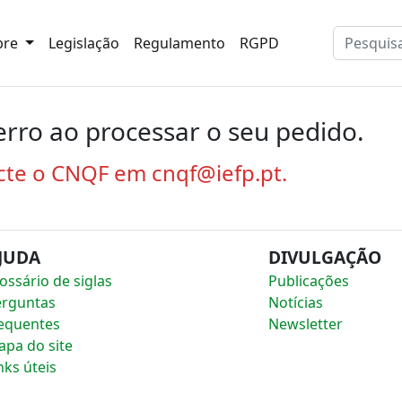
bre
Legislação
Regulamento
RGPD
rro ao processar o seu pedido.
cte o CNQF em cnqf@iefp.pt.
JUDA
DIVULGAÇÃO
ossário de siglas
Publicações
erguntas
Notícias
equentes
Newsletter
pa do site
nks úteis