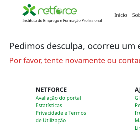
Início
So
Instituto do Emprego e Formação Profissional
Pedimos desculpa, ocorreu um e
Por favor, tente novamente ou conta
NETFORCE
A
Avaliação do portal
Gl
Estatísticas
P
Privacidade e Termos
fr
de Utilização
Ma
Li