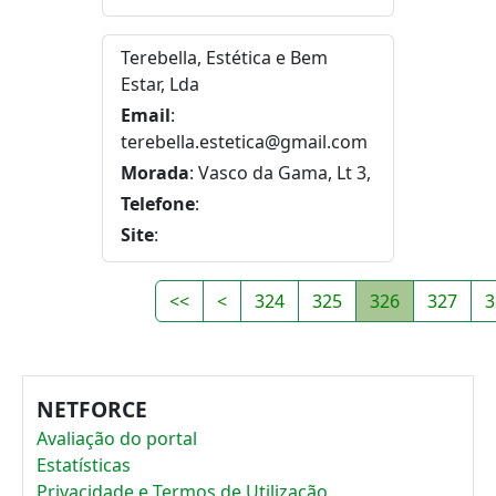
Terebella, Estética e Bem
Estar, Lda
Email
:
terebella.estetica@gmail.com
Morada
: Vasco da Gama, Lt 3,
Telefone
:
Site
:
<<
<
324
325
326
327
3
NETFORCE
Avaliação do portal
Estatísticas
Privacidade e Termos de Utilização