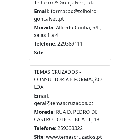
Telheiro & Gonçalves, Lda
Email
: formacao@telheiro-
goncalves.pt
Morada
: Alfredo Cunha, S/L,
salas 1 a 4
Telefone
: 229389111
Site
:
TEMAS CRUZADOS -
CONSULTORIA E FORMAÇÃO
LDA
Email
:
geral@temascruzados.pt
Morada
: RUA D. PEDRO DE
CASTRO LOTE 3 - BL A - LJ 18
Telefone
: 259338322
Site
: www.temascruzados.pt